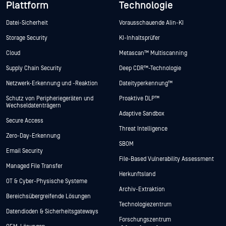
Plattform
Technologie
Datei-Sicherheit
Vorausschauende Alin-KI
Storage Security
KI-Inhaltsprüfer
Cloud
Metascan™ Multiscanning
Supply Chain Security
Deep CDR™-Technologie
Netzwerk-Erkennung und -Reaktion
Dateityperkennung™
Schutz von Peripheriegeräten und
Proaktive DLP™
Wechseldatenträgern
Adaptive Sandbox
Secure Access
Threat Intelligence
Zero-Day-Erkennung
SBOM
Email Security
File-Based Vulnerability Assessment
Managed File Transfer
Herkunftsland
OT & Cyber-Physische Systeme
Archiv-Extraktion
Bereichsübergreifende Lösungen
Technologiezentrum
Datendioden & Sicherheitsgateways
Forschungszentrum