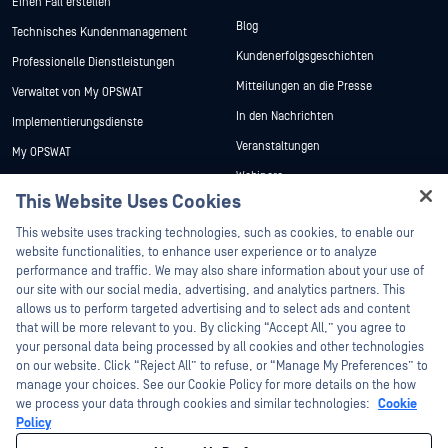
Einen Fall erstellen
Blog
Technisches Kundenmanagement
Kundenerfolgsgeschichten
Professionelle Dienstleistungen
Mitteilungen an die Presse
Verwaltet von My OPSWAT
In den Nachrichten
Implementierungsdienste
Veranstaltungen
My OPSWAT
Webinare
Technische Dokumentation
This Website Uses Cookies
Datenblätter
Ausbildung
Hey there!
This website uses tracking technologies, such as cookies, to enable our
Weiße Papiere
Programm zur Behebung von
I'm Ozzy, your OPSWAT virtual assistant.
website functionalities, to enhance user experience or to analyze
Sicherheitslücken
Kostenlose Tools
How can I help you secure what's critical
performance and traffic. We may also share information about your use of
Partner
today?
our site with our social media, advertising, and analytics partners. This
allows us to perform targeted advertising and to select ads and content
Zertifizierung
that will be more relevant to you. By clicking “Accept All,” you agree to
Technologie-Partner
your personal data being processed by all cookies and other technologies
on our website. Click “Reject All” to refuse, or “Manage My Preferences” to
Partner Programm
manage your choices. See our Cookie Policy for more details on the how
we process your data through cookies and similar technologies:
Cookie
©2026 OPSWAT . Alle Rechte vorbehalten. OPSWAT, MetaDefender, Metascan,
Policy
MetaAccess, das OPSWAT , Trust no File. Trust No Device., OPSWAT , Protecting the