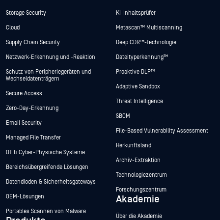
Storage Security
KI-Inhaltsprüfer
Cloud
Metascan™ Multiscanning
Supply Chain Security
Deep CDR™-Technologie
Netzwerk-Erkennung und -Reaktion
Dateityperkennung™
Schutz von Peripheriegeräten und
Proaktive DLP™
Wechseldatenträgern
Adaptive Sandbox
Secure Access
Threat Intelligence
Zero-Day-Erkennung
SBOM
Email Security
File-Based Vulnerability Assessment
Managed File Transfer
Herkunftsland
OT & Cyber-Physische Systeme
Archiv-Extraktion
Bereichsübergreifende Lösungen
Technologiezentrum
Datendioden & Sicherheitsgateways
Forschungszentrum
OEM-Lösungen
Akademie
Portables Scannen von Malware
Über die Akademie