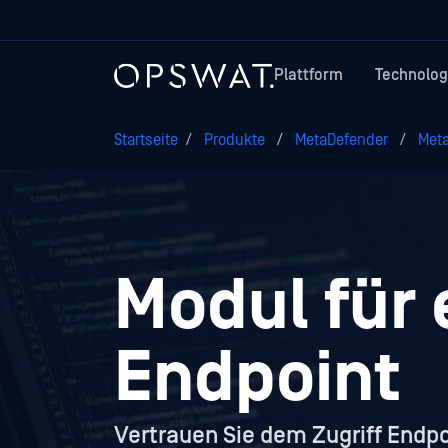
Plattform
Technolog
Startseite
/
Produkte
/
MetaDefender
/
Meta
Modul für 
Endpoint
Vertrauen Sie dem Zugriff Endpo