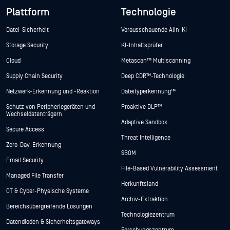
Plattform
Technologie
Datei-Sicherheit
Vorausschauende Alin-KI
Storage Security
KI-Inhaltsprüfer
Cloud
Metascan™ Multiscanning
Supply Chain Security
Deep CDR™-Technologie
Netzwerk-Erkennung und -Reaktion
Dateityperkennung™
Schutz von Peripheriegeräten und
Proaktive DLP™
Wechseldatenträgern
Adaptive Sandbox
Secure Access
Threat Intelligence
Zero-Day-Erkennung
SBOM
Email Security
File-Based Vulnerability Assessment
Managed File Transfer
Herkunftsland
OT & Cyber-Physische Systeme
Archiv-Extraktion
Bereichsübergreifende Lösungen
Technologiezentrum
Datendioden & Sicherheitsgateways