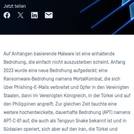
Jetzt teilen
Auf Anhängen basierende Malware ist eine anhaltende
Bedrohung, die einfach nicht auszusterben scheint. Anfang
2023 wurde eine neue Bedrohung aufgedeckt: eine
Ransomware-Bedrohung namens MortalKombat, die sich
über Phishing-E-Mails verbreitet und Opfer in den Vereinigten
Staaten, dann im Vereinigten Königreich, in der Türkei und auf
den Philippinen angreift. Zur gleichen Zeit tauchte eine
weitere hochentwickelte, dauerhafte Bedrohung (APT) namens
APT-C-61 auf, die auch als Tengyun Snake bekannt ist und in
Südasien operiert, sich aber auf den Iran, die Türkei und