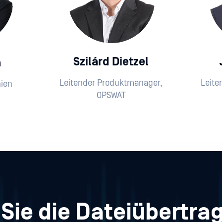
Szilárd Dietzel
a
Leitender Produktmanager,
Leite
ien
OPSWAT
Sie die Dateiübertrag