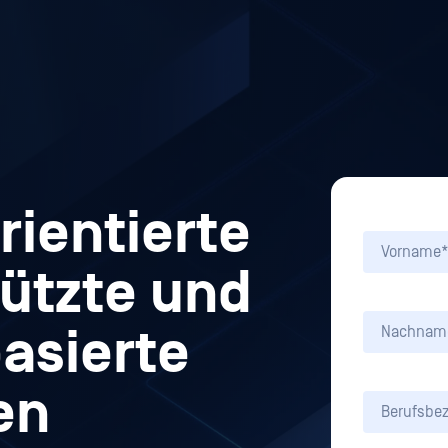
rientierte
tützte und
asierte
en