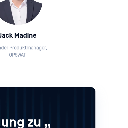
Jack Madine
nder Produktmanager,
OPSWAT
ung zu „