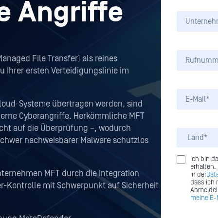
e Angriffe
naged File Transfer) als reines
 Ihrer ersten Verteidigungslinie im
 Cloud-Systeme übertragen werden, sind
oderne Cyberangriffe. Herkömmliche MFT
icht auf die Überprüfung –, wodurch
hwer nachweisbarer Malware schutzlos
Ich bin d
erhalten.
nternehmen MFT durch die Integration
in der
Dat
dass ich 
-Kontrolle mit Schwerpunkt auf Sicherheit
Abmeldeli
meine E-M