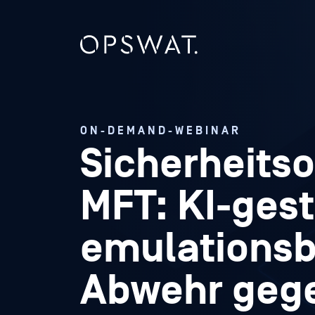
ON-DEMAND-WEBINAR
Sicherheitso
MFT: KI-ges
emulationsb
Abwehr geg