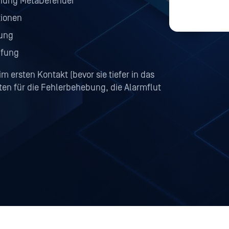
nnung MetaDefender
tionen
rung
üfung
m ersten Kontakt (bevor sie tiefer in das
en für die Fehlerbehebung, die Alarmflut