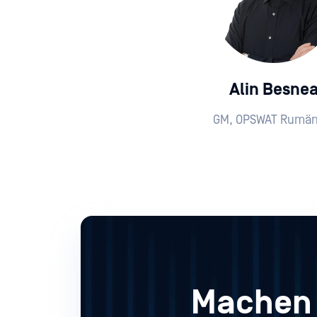
Alin Besne
GM, OPSWAT Rumän
Machen 