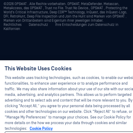
©2026 OPSWAT . Alle Rechte vorbehalten. OPSWAT, MetaDefender, Metascan,
MetaAccess, das OPSWAT , Trust no File. Trust No Device., OPSWAT , Protecting the
World's Critical Infrastructure, Deep CDR™ Technology, InQuest, das InQuest-Logo,
DFI, RetroHunt, Deep File Inspection und Join the Hunt sind Marken von OPSWAT .
Marken von Drittanbietern sind Eigentum ihrer jeweiligen Inhaber.
Rechtliches
Datenschutz
Ihre Entscheidungen zum Datenschutz in
Kalifornien
This Website Uses Cookies
Hey there!
I'm Ozzy, your OPSWAT virtual assistant.
This website uses tracking technologies, such as cookies, to enable our webs
How can I help you secure what's critical
functionalities, to enhance user experience or to analyze performance and
today?
traffic. We may also share information about your use of our site with our socia
media, advertising, and analytics partners. This allows us to perform targeted
advertising and to select ads and content that will be more relevant to you. By
clicking “Accept All,” you agree to your personal data being processed by all
cookies and other technologies on our website. Click “Reject All” to refuse, or
“Manage My Preferences” to manage your choices. See our Cookie Policy for
more details on the how we process your data through cookies and similar
technologies:
Cookie Policy