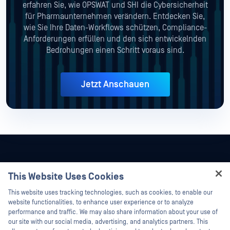
erfahren Sie, wie OPSWAT und SHI die Cybersicherheit
für Pharmaunternehmen verändern. Entdecken Sie,
wie Sie Ihre Daten-Workflows schützen, Compliance-
Anforderungen erfüllen und den sich entwickelnden
Bedrohungen einen Schritt voraus sind.
Jetzt Anschauen
This Website Uses Cookies
Hey there!
This website uses tracking technologies, such as cookies, to enable our
I'm Ozzy, your OPSWAT virtual assistant.
website functionalities, to enhance user experience or to analyze
How can I help you secure what's critical
performance and traffic. We may also share information about your use of
today?
our site with our social media, advertising, and analytics partners. This