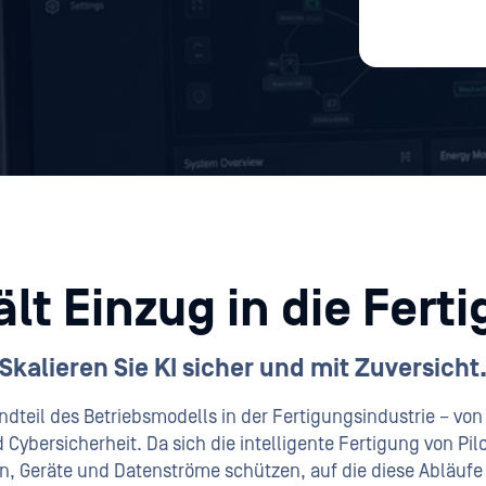
ält Einzug in die Fert
Skalieren Sie KI sicher und mit Zuversicht
teil des Betriebsmodells in der Fertigungsindustrie – von
 Cybersicherheit. Da sich die intelligente Fertigung von Pil
en, Geräte und Datenströme schützen, auf die diese Abläufe