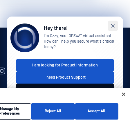
Hey there!
I'm Ozzy, your OPSWAT virtual assistant.
How can I help you secure what's critical
today?
I am looking for Product Information
DE
I need Product Support
I'd like to talk to Sales
Rechtliches
Datenschutz
Ihre Entscheidungen zum
Datenschutz in Kalifornien
This conversation is recorded for quality assurance
Manage My
Reject All
Accept All
Preferences
purposes. See our
Privacy Policy
.