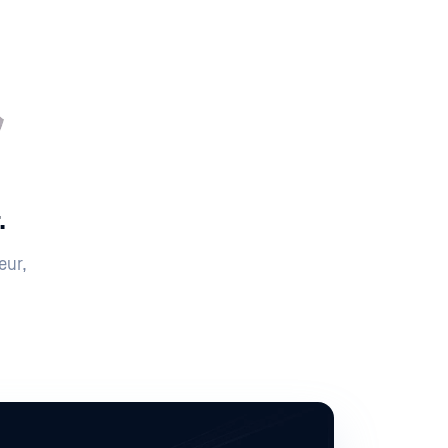
.
eur,