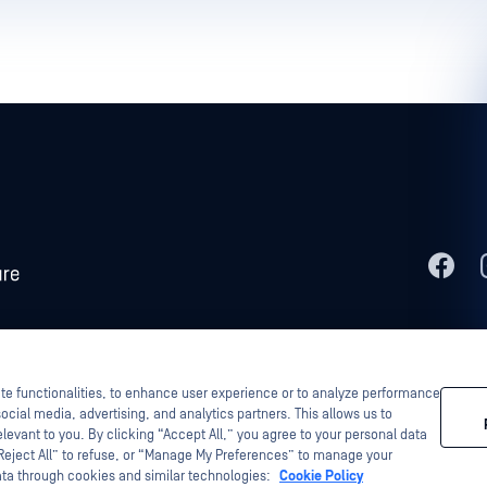
Metascan, MetaAccess, das OPSWAT , Trust no File. Trust No Device., OPSWAT ,
ogy, InQuest, das InQuest-Logo, DFI, RetroHunt, Deep File Inspection und Join
d Eigentum ihrer jeweiligen Inhaber.
ite functionalities, to enhance user experience or to analyze performance
ocial media, advertising, and analytics partners. This allows us to
levant to you. By clicking “Accept All,” you agree to your personal data
“Reject All” to refuse, or “Manage My Preferences” to manage your
ata through cookies and similar technologies:
Cookie Policy