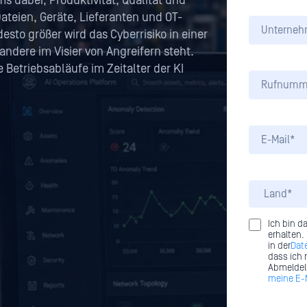
ms dabei, Produktivität, Qualität und
Dateien, Geräte, Lieferanten und OT-
sto größer wird das Cyberrisiko in einer
andere im Visier von Angreifern steht.
Betriebsabläufe im Zeitalter der KI
Ich bin d
erhalten.
in der
Dat
dass ich 
Abmeldeli
meine E-M