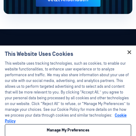
This Website Uses Cookies
Hey there!
This website uses tracking technologies, such as cookies, to enable our
I'm Ozzy, your OPSWAT virtual assistant.
website functionalities, to enhance user experience or to analyze
How can I help you secure what's critical
performance and traffic. We may also share information about your use of
today?
our site with our social media, advertising, and analytics partners. This
allows us to perform targeted advertising and to select ads and content
that will be more relevant to you. By clicking “Accept All,” you agree to
your personal data being processed by all cookies and other technologies
on our website. Click “Reject All” to refuse, or “Manage My Preferences” to
©2026 OPSWAT . Alle Rechte vorbehalten. OPSWAT, MetaDefender, Metascan,
manage your choices. See our Cookie Policy for more details on the how
MetaAccess, das OPSWAT , Trust no File. Trust No Device., OPSWAT , Protecting the
we process your data through cookies and similar technologies:
Cookie
World's Critical Infrastructure, Deep CDR™ Technology, InQuest, das InQuest-Logo,
DFI, RetroHunt, Deep File Inspection und Join the Hunt sind Marken von OPSWAT .
Policy
Marken von Drittanbietern sind Eigentum ihrer jeweiligen Inhaber.
Rechtliches
Datenschutz
Ihre Entscheidungen zum Datenschutz in
Manage My Preferences
Kalifornien