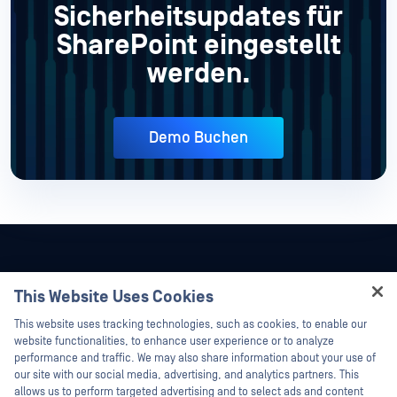
Sicherheitsupdates für
SharePoint eingestellt
werden.
Demo Buchen
This Website Uses Cookies
Hey there!
This website uses tracking technologies, such as cookies, to enable our
I'm Ozzy, your OPSWAT virtual assistant.
website functionalities, to enhance user experience or to analyze
How can I help you secure what's critical
performance and traffic. We may also share information about your use of
today?
our site with our social media, advertising, and analytics partners. This
allows us to perform targeted advertising and to select ads and content