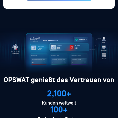
3,375
98
3,473
27
12
6
OPSWAT genießt das Vertrauen von
2,100+
Kunden weltweit
100+