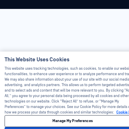
Hey there!
This Website Uses Cookies
I'm Ozzy, your OPSWAT virtual assistant.
How can I help you secure what's critica
This website uses tracking technologies, such as cookies, to enable our webs
today?
functionalities, to enhance user experience or to analyze performance and traf
We may also share information about your use of our site with our social medi
advertising, and analytics partners. This allows us to perform targeted adverti
and to select ads and content that will be more relevant to you. By clicking “
All,” you agree to your personal data being processed by all cookies and other
technologies on our website. Click “Reject All” to refuse, or “Manage My
Preferences” to manage your choices. See our Cookie Policy for more details 
how we process your data through cookies and similar technologies:
Cookie 
Manage My Preferences