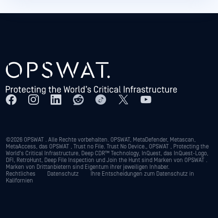
©2026 OPSWAT . Alle Rechte vorbehalten. OPSWAT, MetaDefender, Metascan,
MetaAccess, das OPSWAT , Trust no File. Trust No Device., OPSWAT , Protecting the
World's Critical Infrastructure, Deep CDR™ Technology, InQuest, das InQuest-Logo,
DFI, RetroHunt, Deep File Inspection und Join the Hunt sind Marken von OPSWAT .
Marken von Drittanbietern sind Eigentum ihrer jeweiligen Inhaber.
Rechtliches
Datenschutz
Ihre Entscheidungen zum Datenschutz in
Kalifornien