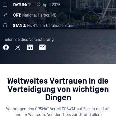
DATUM:
19. – 22. April 2026
ORT:
National Harbor, MD
STAND:
Nr. 415 am Carahsoft-Stand
Teilen Sie dies Veranstaltung
Weltweites Vertrauen in die
Verteidigung von wichtigen
Dingen
Wir bringen den OPSWAT Vorteil OPSWAT auf See, in der Luft
und im Weltraum. Von der IT bis zur OT und allem