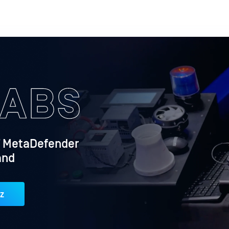
T MetaDefender
and
tz