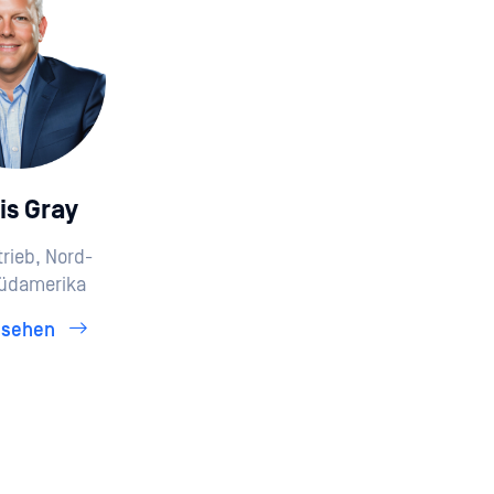
is Gray
trieb, Nord-
üdamerika
nsehen