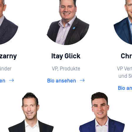
zarny
Itay Glick
Chr
ünder
VP, Produkte
VP Ver
und S
hen
Bio ansehen
Bio a