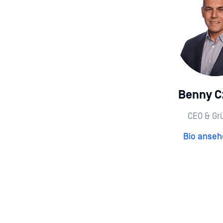
Benny C
CEO & Gr
Bio anse