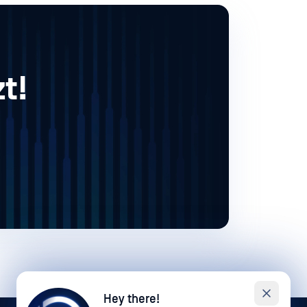
t!
Hey there!