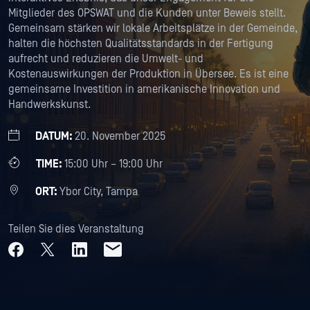
Mitglieder des OPSWAT und die Kunden unter Beweis stellt.
Gemeinsam stärken wir lokale Arbeitsplätze in der Gemeinde,
halten die höchsten Qualitätsstandards in der Fertigung
aufrecht und reduzieren die Umwelt- und
Kostenauswirkungen der Produktion in Übersee. Es ist eine
gemeinsame Investition in amerikanische Innovation und
Handwerkskunst.
DATUM:
20. November 2025
TIME:
15:00 Uhr – 19:00 Uhr
ORT:
Ybor City, Tampa
Teilen Sie dies Veranstaltung