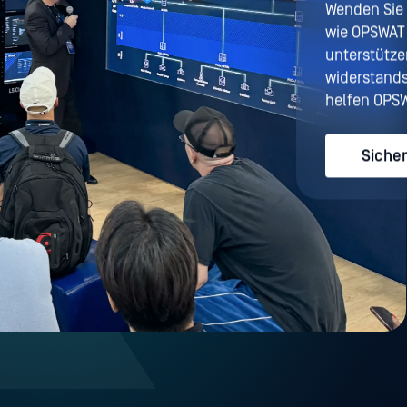
Wenden Sie 
wie OPSWAT I
unterstütze
widerstands
helfen OPSW
Sicher