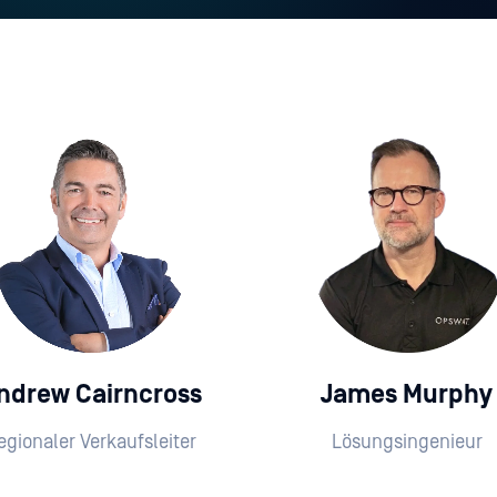
ndrew Cairncross
James Murphy
egionaler Verkaufsleiter
Lösungsingenieur