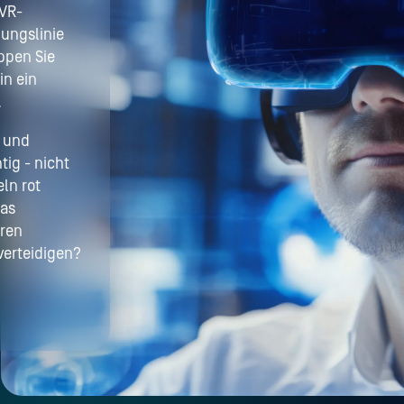
 VR-
gungslinie
ppen Sie
in ein
.
 und
tig - nicht
ln rot
das
hren
verteidigen?