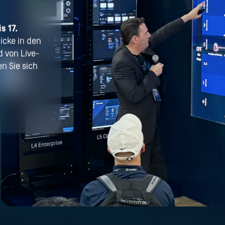
is 17.
icke in den
d von Live-
n Sie sich