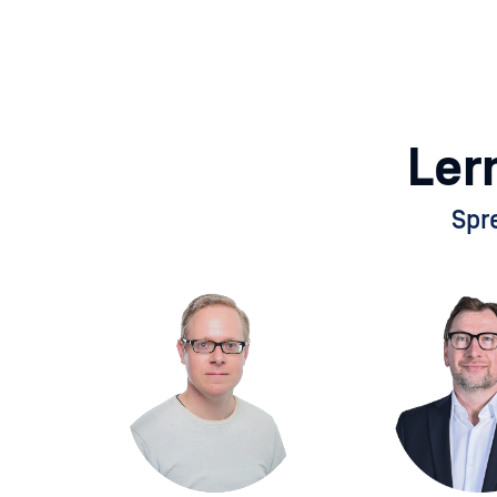
Ler
Spr