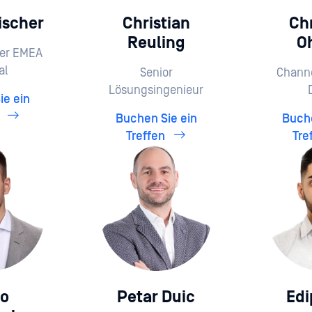
ischer
Christian
Chr
Reuling
O
ter EMEA
al
Senior
Chann
Lösungsingenieur
ie ein
n
Buchen Sie ein
Buche
Treffen
Tre
io
Petar Duic
Edi