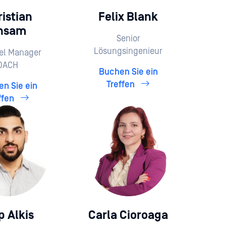
istian
Felix Blank
hsam
Senior
Lösungsingenieur
el Manager
DACH
Buchen Sie ein
Treffen
n Sie ein
ffen
p Alkis
Carla Cioroaga