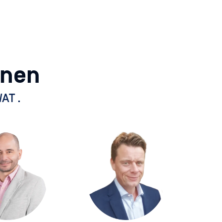
nnen
AT .