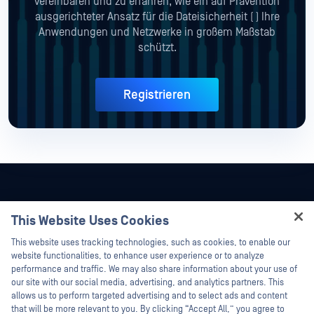
vereinbaren und zu erfahren, wie ein auf Prävention
ausgerichteter Ansatz für die Dateisicherheit (
) Ihre
Anwendungen und Netzwerke in großem Maßstab
schützt.
Registrieren
This Website Uses Cookies
Hey there!
This website uses tracking technologies, such as cookies, to enable our
I'm Ozzy, your OPSWAT virtual assistant.
website functionalities, to enhance user experience or to analyze
How can I help you secure what's critical
performance and traffic. We may also share information about your use of
today?
our site with our social media, advertising, and analytics partners. This
allows us to perform targeted advertising and to select ads and content
that will be more relevant to you. By clicking “Accept All,” you agree to