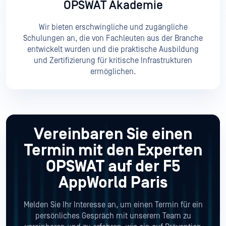
OPSWAT Akademie
Wir bieten erschwingliche und zugängliche
Schulungen an, die von Fachleuten aus der Branche
entwickelt wurden und die praktische Ausbildung
und Zertifizierung für kritische Infrastrukturen
ermöglichen.
Vereinbaren Sie einen
Termin mit den Experten
OPSWAT
auf der F5
AppWorld Paris
Melden Sie Ihr Interesse an, um einen Termin für ein
persönliches Gespräch mit unserem Team zu