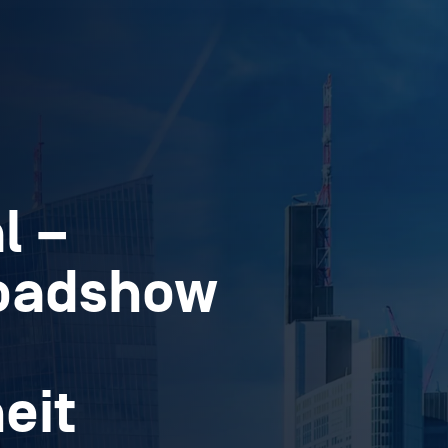
l –
Roadshow
eit