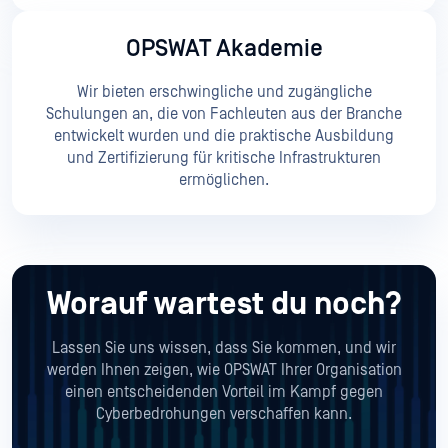
OPSWAT Akademie
Wir bieten erschwingliche und zugängliche
Schulungen an, die von Fachleuten aus der Branche
entwickelt wurden und die praktische Ausbildung
und Zertifizierung für kritische Infrastrukturen
ermöglichen.
Worauf wartest du noch?
Lassen Sie uns wissen, dass Sie kommen, und wir
werden Ihnen zeigen, wie OPSWAT Ihrer Organisation
einen entscheidenden Vorteil im Kampf gegen
Cyberbedrohungen verschaffen kann.