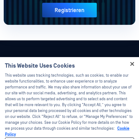
Registrieren
This Website Uses Cookies
Hey there!
This website uses tracking technologies, such as cookies, to enable our
I'm Ozzy, your OPSWAT virtual assistant.
website functionalities, to enhance user experience or to analyze
How can I help you secure what's critical
performance and traffic. We may also share information about your use of
today?
our site with our social media, advertising, and analytics partners. This
allows us to perform targeted advertising and to select ads and content
that will be more relevant to you. By clicking “Accept All,” you agree to
your personal data being processed by all cookies and other technologies
on our website. Click “Reject All” to refuse, or “Manage My Preferences” to
©2026 OPSWAT . Alle Rechte vorbehalten. OPSWAT, MetaDefender, Metascan,
manage your choices. See our Cookie Policy for more details on the how
MetaAccess, das OPSWAT , Trust no File. Trust No Device., OPSWAT , Protecting the
we process your data through cookies and similar technologies:
Cookie
World's Critical Infrastructure, Deep CDR™ Technology, InQuest, das InQuest-Logo,
Policy
DFI, RetroHunt, Deep File Inspection und Join the Hunt sind Marken von OPSWAT .
Marken von Drittanbietern sind Eigentum ihrer jeweiligen Inhaber.