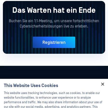
Das Warten hat ein Ende
Buchen Sie ein 1:1-Meeting, um unsere fortschrittlichen
Cybersicherheitslösungen live zu erleben.
Registrieren
This Website Uses Cookies
Hey there!
This website uses tracking technologies, such as cookies, to enable our
I'm Ozzy, your OPSWAT virtual assistant.
website functionalities, to enhance user experience or to analyze
How can I help you secure what's critical
performance and traffic. We may also share information about your use of
today?
our site with our social media, advertising, and analytics partners. This