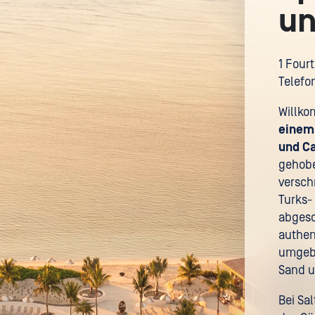
un
1 Four
Telefo
Willko
einem 
und Ca
gehobe
versch
Turks-
abgesc
authen
umgebe
Sand u
Bei Sal