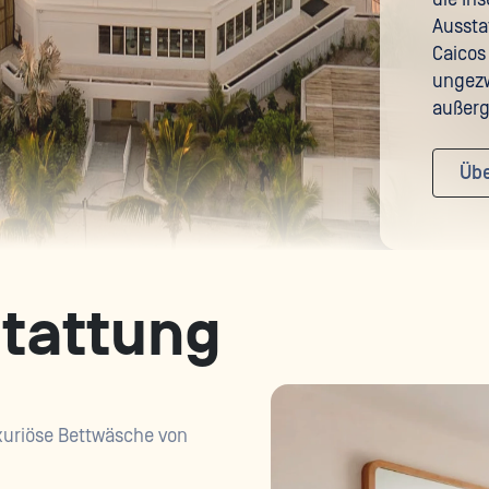
Aussta
Caicos 
ungez
außerg
Übe
tattung
xuriöse Bettwäsche von