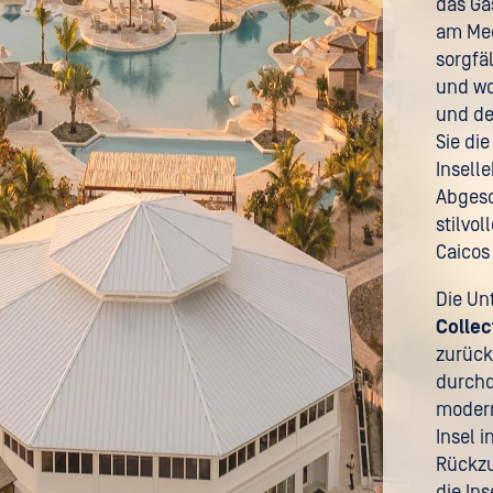
das Gä
am Mee
sorgfä
und wo
und de
Sie di
Insell
Abgesc
stilvo
Caicos
Die Un
Collec
zurück
durchd
modern
Insel 
Rückzu
die Ins