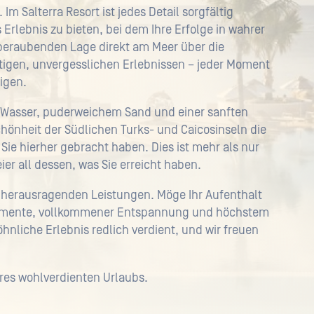
m Salterra Resort ist jedes Detail sorgfältig
Erlebnis zu bieten, bei dem Ihre Erfolge in wahrer
mberaubenden Lage direkt am Meer über die
tigen, unvergesslichen Erlebnissen – jeder Moment
digen.
m Wasser, puderweichem Sand und einer sanften
chönheit der Südlichen Turks- und Caicosinseln die
Sie hierher gebracht haben. Dies ist mehr als nur
ier all dessen, was Sie erreicht haben.
herausragenden Leistungen. Möge Ihr Aufenthalt
r Momente, vollkommener Entspannung und höchstem
hnliche Erlebnis redlich verdient, und wir freuen
res wohlverdienten Urlaubs.