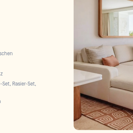
aschen
lz
-Set, Rasier-Set,
h