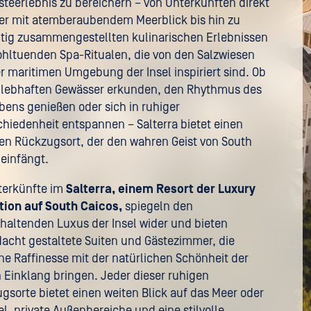
steerlebnis zu bereichern – von Unterkünften direkt
r mit atemberaubendem Meerblick bis hin zu
ltig zusammengestellten kulinarischen Erlebnissen
hltuenden Spa-Ritualen, die von den Salzwiesen
r maritimen Umgebung der Insel inspiriert sind. Ob
e lebhaften Gewässer erkunden, den Rhythmus des
ebens genießen oder sich in ruhiger
hiedenheit entspannen – Salterra bietet einen
llen Rückzugsort, der den wahren Geist von South
 einfängt.
terkünfte im
Salterra, einem Resort der Luxury
tion auf South Caicos,
spiegeln den
haltenden Luxus der Insel wider und bieten
acht gestaltete Suiten und Gästezimmer, die
e Raffinesse mit der natürlichen Schönheit der
in Einklang bringen. Jeder dieser ruhigen
gsorte bietet einen weiten Blick auf das Meer oder
el, private Außenbereiche und eine stilvolle